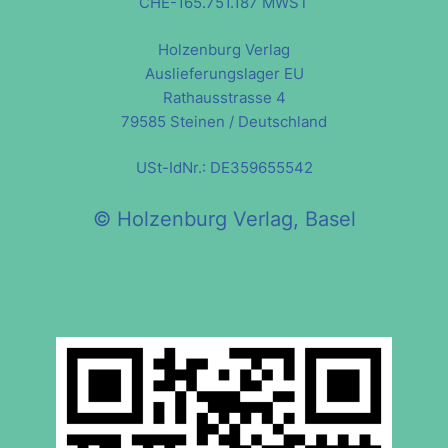
CHE-165.751.187 MWST
Holzenburg Verlag
Auslieferungslager EU
Rathausstrasse 4
79585 Steinen / Deutschland
USt-IdNr.: DE359655542
© Holzenburg Verlag, Basel