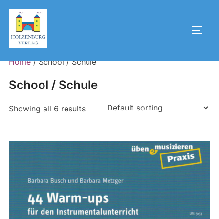
Skip
to
Toggl
content
Home
/ School / Schule
School / Schule
Showing all 6 results