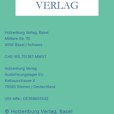
Holzenburg Verlag, Basel
Mittlere Str. 112
4056 Basel / Schweiz
CHE-165.751.187 MWST
Holzenburg Verlag
Auslieferungslager EU
Rathausstrasse 4
79585 Steinen / Deutschland
USt-IdNr.: DE359655542
© Holzenburg Verlag, Basel