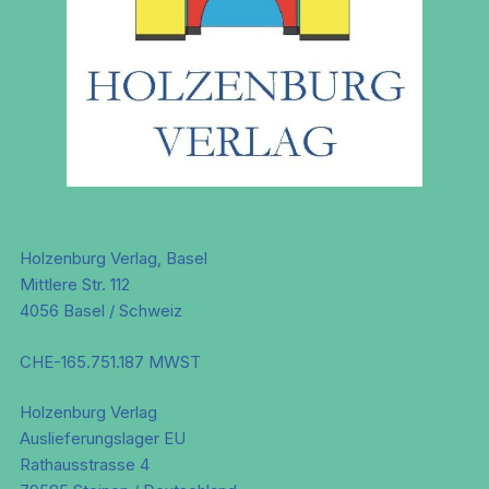
Holzenburg Verlag, Basel
Mittlere Str. 112
4056 Basel / Schweiz
CHE-165.751.187 MWST
Holzenburg Verlag
Auslieferungslager EU
Rathausstrasse 4