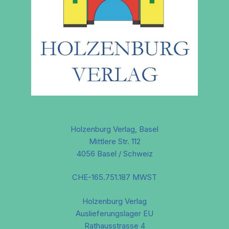
Holzenburg Verlag, Basel
Mittlere Str. 112
4056 Basel / Schweiz
CHE-165.751.187 MWST
Holzenburg Verlag
Auslieferungslager EU
Rathausstrasse 4