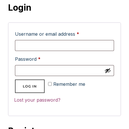
Login
Username or email address
*
Password
*
A
Remember me
LOG IN
l
Lost your password?
t
e
r
n