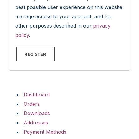
best possible user experience on this website,
manage access to your account, and for
other purposes described in our
privacy
policy
.
REGISTER
A
l
t
Dashboard
e
Orders
r
Downloads
n
Addresses
a
Payment Methods
t