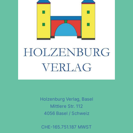
Holzenburg Verlag, Basel
Mittlere Str. 112
4056 Basel / Schweiz
CHE-165.751.187 MWST