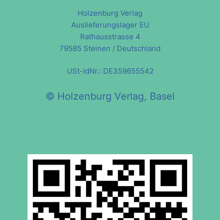
Holzenburg Verlag
Auslieferungslager EU
Rathausstrasse 4
79585 Steinen / Deutschland
USt-IdNr.: DE359655542
© Holzenburg Verlag, Basel