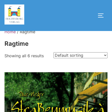
Skip
to
Toggl
content
Home
/ Ragtime
Ragtime
Showing all 6 results