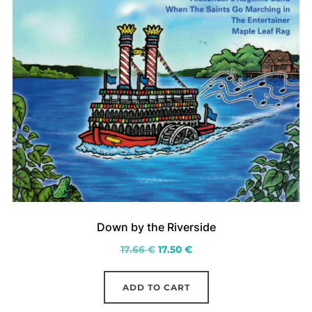
Down by the Riverside
Original
Current
17.66
€
17.50
€
price
price
was:
is:
ADD TO CART
17.66 €.
17.50 €.