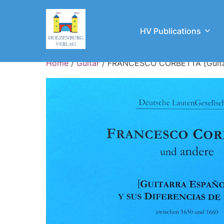
Skip
to
HV Publications
content
Home
/
Guitar
/ FRANCESCO CORBETTA [Guitarra