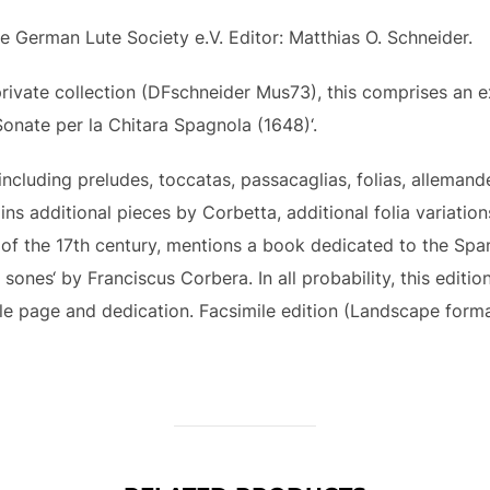
e German Lute Society e.V. Editor: Matthias O. Schneider.
private collection (DFschneider Mus73), this comprises an 
 Sonate per la Chitara Spagnola (1648)‘.
n including preludes, toccatas, passacaglias, folias, allemand
ns additional pieces by Corbetta, additional folia variatio
 of the 17th century, mentions a book dedicated to the Spani
 sones‘ by Franciscus Corbera. In all probability, this editi
title page and dedication. Facsimile edition (Landscape for