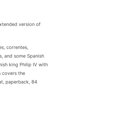
extended version of
es, correntes,
ns, and some Spanish
sh king Philip IV with
on covers the
mat, paperback, 84