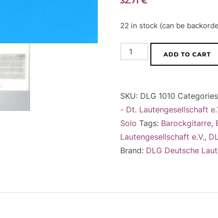
32.71
€
22 in stock (can be backord
FRANCESCO
ADD TO CART
CORBETTA
[Guitarra
espanola
SKU:
DLG 1010
Categorie
y
- Dt. Lautengesellschaft e.
sus
Solo
Tags:
Barockgitarre
,
diferencias
Lautengesellschaft e.V.
,
D
de
Brand:
DLG Deutsche Laute
sones],
(ca.
1660)
quantity