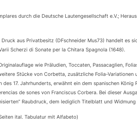
lares durch die Deutsche Lautengesellschaft e.V.; Heraus
Druck aus Privatbesitz (DFschneider Mus73) handelt es si
rii Scherzi di Sonate per la Chitara Spagnola (1648).
iginalauflage wie Präludien, Toccaten, Passacaglien, Folia
tere Stücke von Corbetta, zusätzliche Folia-Variationen 
h des 17. Jahrhunderts, erwähnt ein dem spanischen König P
erencias de sones von Franciscus Corbera. Bei dieser Ausga
nisierten” Raubdruck, dem lediglich Titelblatt und Widmung 
iten ital. Tabulatur mit Alfabeto)