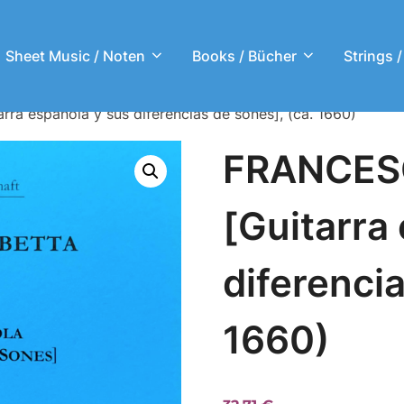
Sheet Music / Noten
Books / Bücher
Strings /
 espanola y sus diferencias de sones], (ca. 1660)
FRANCES
[Guitarra
diferencia
1660)