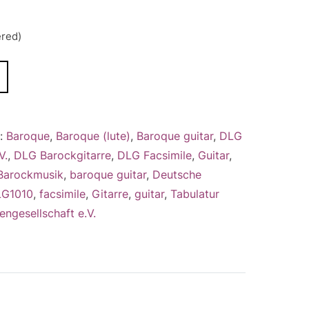
ered)
A
l
t
e
s:
Baroque
,
Baroque (lute)
,
Baroque guitar
,
DLG
r
V.
,
DLG Barockgitarre
,
DLG Facsimile
,
Guitar
,
n
Barockmusik
,
baroque guitar
,
Deutsche
a
LG1010
,
facsimile
,
Gitarre
,
guitar
,
Tabulatur
t
ngesellschaft e.V.
i
v
e
: