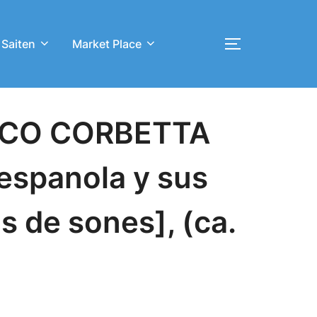
 Saiten
Market Place
Toggle sideb
CO CORBETTA
 espanola y sus
s de sones], (ca.