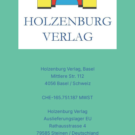
Holzenburg Verlag, Basel
Mittlere Str. 112
4056 Basel / Schweiz
CHE-165.751.187 MWST
Holzenburg Verlag
Auslieferungslager EU
Rathausstrasse 4
79585 Steinen / Deutschland