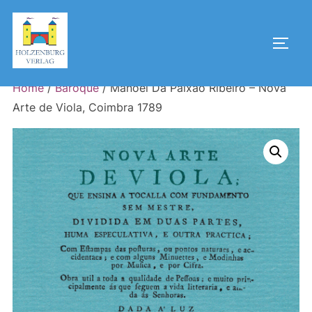
Skip
to
Toggl
content
Home
/
Baroque
/ Manoel Da Paixao Ribeiro – Nova
Arte de Viola, Coimbra 1789