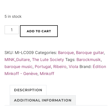
5 in stock
Manoel
A
ADD TO CART
Da
l
Paixao
t
Ribeiro
e
SKU:
MI-LC009
Categories:
Baroque
,
Baroque guitar
,
-
r
MINK_Guitare
,
The Lute Society
Tags:
Barockmusik
,
Nova
n
baroque music
,
Portugal
,
Ribeiro
,
Viola
Brand:
Édition
Arte
a
Minkoff - Genève
,
Minkoff
de
t
Viola,
i
DESCRIPTION
Coimbra
v
1789
e
ADDITIONAL INFORMATION
quantity
: