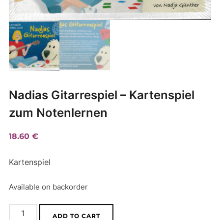
Nadias Gitarrespiel – Kartenspiel
zum Notenlernen
18.60
€
Kartenspiel
Available on backorder
Nadias
A
ADD TO CART