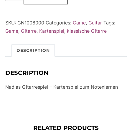
Gitarrespiel
l
-
t
Kartenspiel
e
SKU:
GN1008000
Categories:
Game
,
Guitar
Tags:
zum
r
Game
,
Gitarre
,
Kartenspiel
,
klassische Gitarre
Notenlernen
n
quantity
a
DESCRIPTION
t
i
v
DESCRIPTION
e
:
Nadias Gitarrespiel – Kartenspiel zum Notenlernen
RELATED PRODUCTS