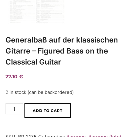
Generalbaß auf der klassischen
Gitarre – Figured Bass on the
Classical Guitar
27.10
€
2 in stock (can be backordered)
Generalbaß
A
ADD TO CART
auf
l
der
t
klassischen
e
SKU:
BP 2175
Categories:
Baroque
,
Baroque (lute)
,