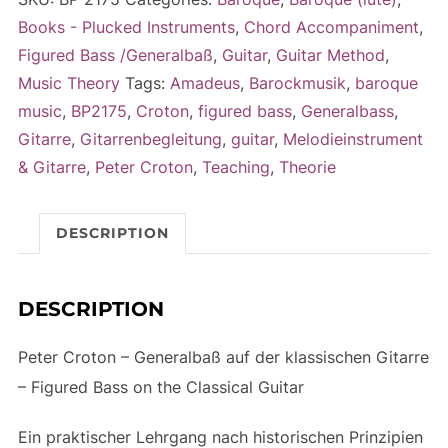
Gitarre
r
Books - Plucked Instruments
,
Chord Accompaniment
,
-
n
Figured Bass /Generalbaß
,
Guitar
,
Guitar Method
,
Figured
a
Music Theory
Tags:
Amadeus
,
Barockmusik
,
baroque
Bass
t
music
,
BP2175
,
Croton
,
figured bass
,
Generalbass
,
on
i
Gitarre
,
Gitarrenbegleitung
,
guitar
,
Melodieinstrument
the
v
& Gitarre
,
Peter Croton
,
Teaching
,
Theorie
Classical
e
Guitar
:
DESCRIPTION
quantity
DESCRIPTION
Peter Croton – Generalbaß auf der klassischen Gitarre
– Figured Bass on the Classical Guitar
Ein praktischer Lehrgang nach historischen Prinzipien