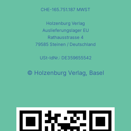
CHE-165.751.187 MWST
Holzenburg Verlag
Auslieferungslager EU
Rathausstrasse 4
79585 Steinen / Deutschland
USt-IdNr.: DE359655542
© Holzenburg Verlag, Basel