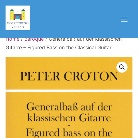
Skip
to
Toggl
content
Home
/
Baroque
/ Generalbaß auf der klassischen
Gitarre – Figured Bass on the Classical Guitar