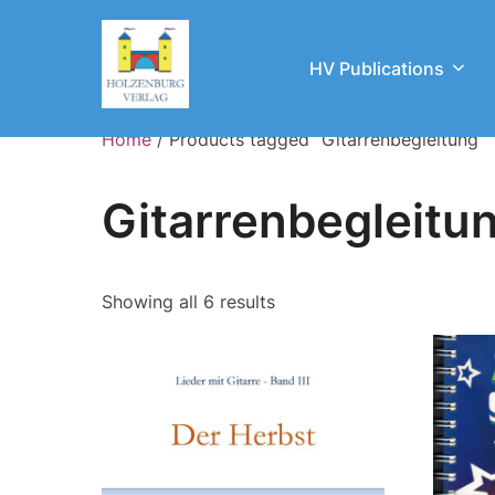
Skip
to
HV Publications
content
Home
/ Products tagged “Gitarrenbegleitung”
Gitarrenbegleitu
Showing all 6 results