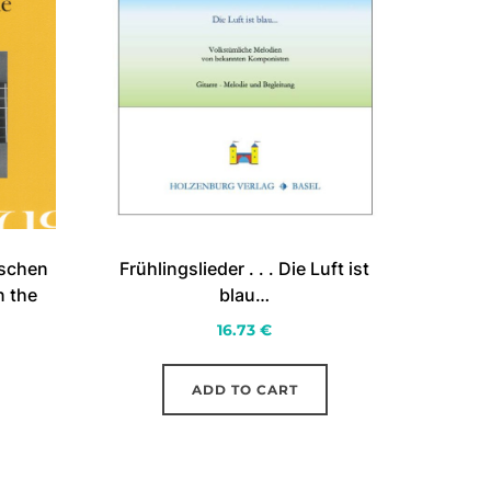
ischen
Frühlingslieder . . . Die Luft ist
n the
blau…
16.73
€
ADD TO CART