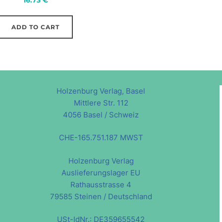
ADD TO CART
Holzenburg Verlag, Basel
Mittlere Str. 112
4056 Basel / Schweiz
CHE-165.751.187 MWST
Holzenburg Verlag
Auslieferungslager EU
Rathausstrasse 4
79585 Steinen / Deutschland
USt-IdNr.: DE359655542