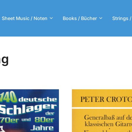
Sheet Music / Noten
Books / Bücher
Strings /
ng