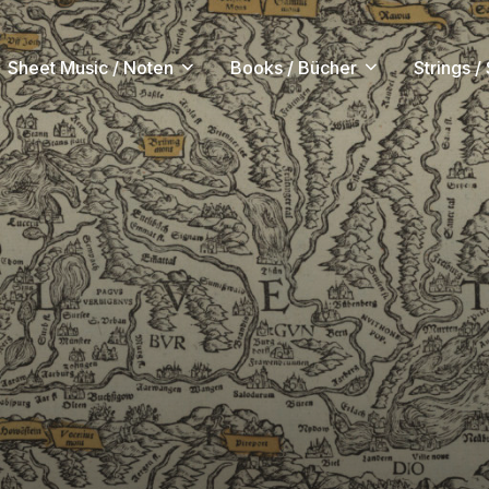
Sheet Music / Noten
Books / Bücher
Strings /