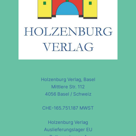
Holzenburg Verlag, Basel
Mittlere Str. 112
4056 Basel / Schweiz
CHE-165.751.187 MWST
Holzenburg Verlag
Auslieferungslager EU