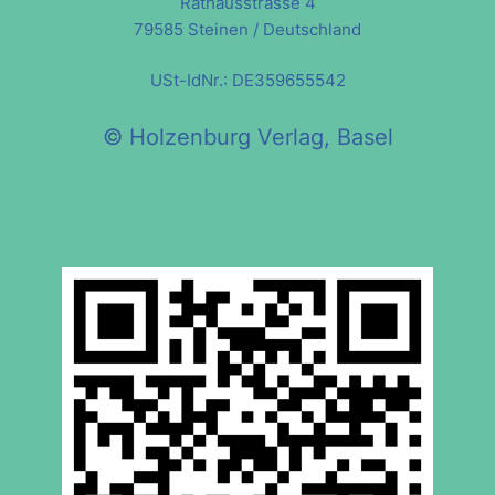
Rathausstrasse 4
79585 Steinen / Deutschland
USt-IdNr.: DE359655542
© Holzenburg Verlag, Basel