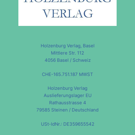
Holzenburg Verlag, Basel
Mittlere Str. 112
4056 Basel / Schweiz
CHE-165.751.187 MWST
Holzenburg Verlag
Auslieferungslager EU
Rathausstrasse 4
79585 Steinen / Deutschland
USt-IdNr.: DE359655542