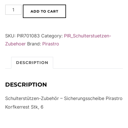
Schulterstützen-
A
ADD TO CART
Zubehör
l
-
t
Sicherungsscheibe
e
SKU:
PIR701083
Category:
PIR_Schulterstuetzen-
Pirastro
r
Zubehoer
Brand:
Pirastro
Korfkerrest
n
Stk,
a
DESCRIPTION
6
t
quantity
i
v
DESCRIPTION
e
:
Schulterstützen-Zubehör – Sicherungsscheibe Pirastro
Korfkerrest Stk, 6