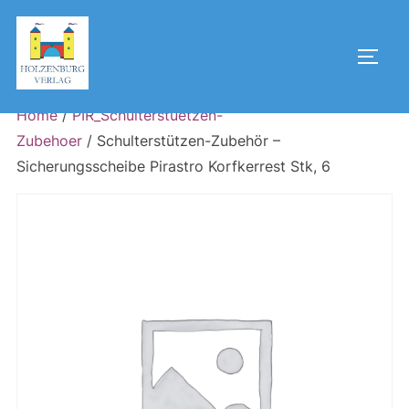
Skip
to
Toggl
content
Home
/
PIR_Schulterstuetzen-
Zubehoer
/ Schulterstützen-Zubehör –
Sicherungsscheibe Pirastro Korfkerrest Stk, 6