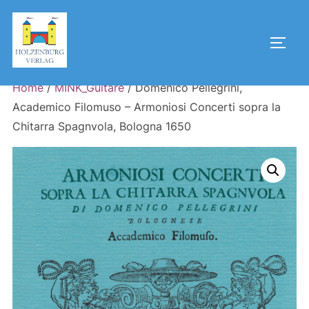
Skip
to
Toggl
content
Home
/
MINK_Guitare
/ Domenico Pellegrini,
Academico Filomuso – Armoniosi Concerti sopra la
Chitarra Spagnvola, Bologna 1650