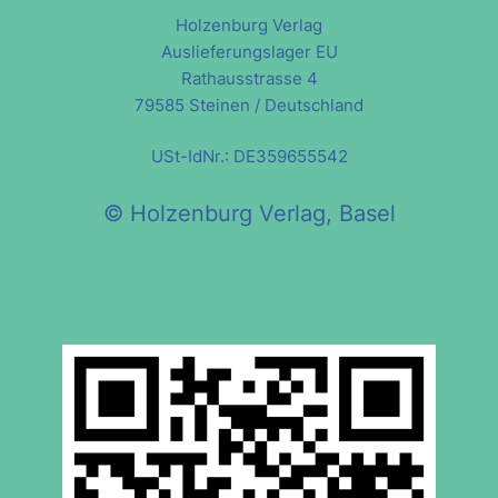
Holzenburg Verlag
Auslieferungslager EU
Rathausstrasse 4
79585 Steinen / Deutschland
USt-IdNr.: DE359655542
© Holzenburg Verlag, Basel