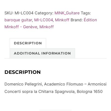
Academico
t
Filomuso
e
SKU:
MI-LC004
Category:
MINK_Guitare
Tags:
-
r
baroque guitar
,
MI-LC004
,
Minkoff
Brand:
Édition
Armoniosi
n
Minkoff - Genève
,
Minkoff
Concerti
a
sopra
t
DESCRIPTION
la
i
Chitarra
v
ADDITIONAL INFORMATION
Spagnvola,
e
Bologna
:
DESCRIPTION
1650
quantity
Domenico Pellegrini, Academico Filomuso – Armoniosi
Concerti sopra la Chitarra Spagnvola, Bologna 1650