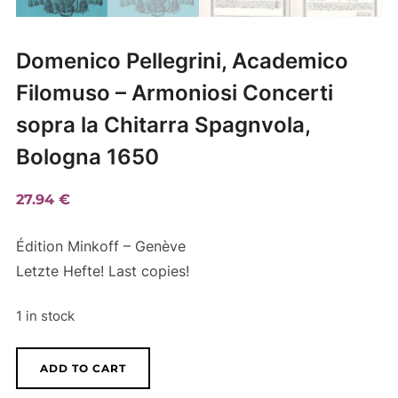
Domenico Pellegrini, Academico
Filomuso – Armoniosi Concerti
sopra la Chitarra Spagnvola,
Bologna 1650
27.94
€
Édition Minkoff – Genève
Letzte Hefte! Last copies!
1 in stock
Domenico
A
ADD TO CART
Pellegrini,
l