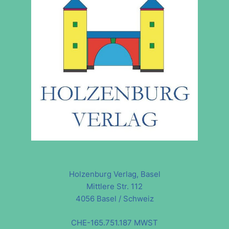
Holzenburg Verlag, Basel
Mittlere Str. 112
4056 Basel / Schweiz
CHE-165.751.187 MWST