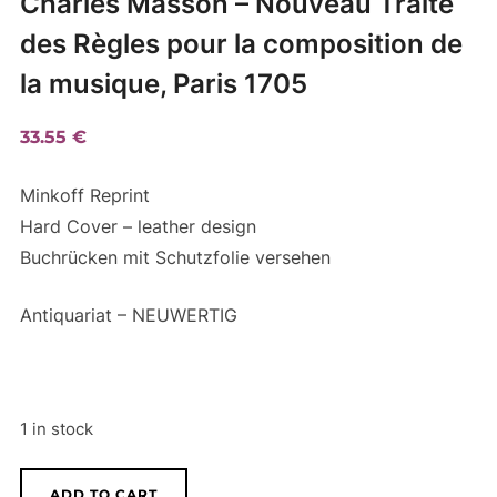
Charles Masson – Nouveau Traité
des Règles pour la composition de
la musique, Paris 1705
33.55
€
Minkoff Reprint
Hard Cover – leather design
Buchrücken mit Schutzfolie versehen
Antiquariat – NEUWERTIG
1 in stock
Charles
A
ADD TO CART