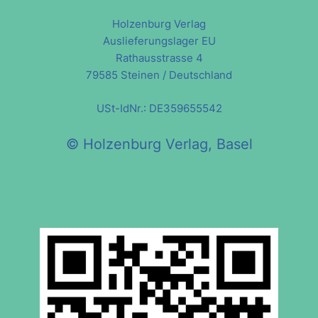
Holzenburg Verlag
Auslieferungslager EU
Rathausstrasse 4
79585 Steinen / Deutschland
USt-IdNr.: DE359655542
© Holzenburg Verlag, Basel