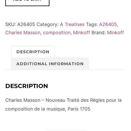
Masson
l
-
t
Nouveau
e
SKU:
A26405
Category:
A Treatises
Tags:
A26405
,
Traité
r
Charles Masson
,
composition
,
Minkoff
Brand:
Minkoff
des
n
Règles
a
DESCRIPTION
pour
t
la
i
ADDITIONAL INFORMATION
composition
v
de
e
DESCRIPTION
la
:
musique,
Charles Masson – Nouveau Traité des Règles pour la
Paris
composition de la musique, Paris 1705
1705
quantity