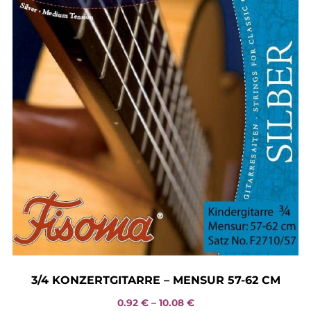
options
may
be
chosen
on
the
product
page
3/4 KONZERTGITARRE – MENSUR 57-62 CM
Price
0.92
€
–
10.08
€