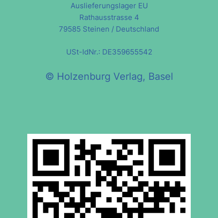
Auslieferungslager EU
Rathausstrasse 4
79585 Steinen / Deutschland
USt-IdNr.: DE359655542
© Holzenburg Verlag, Basel