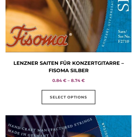
page
LENZNER SAITEN FÜR KONZERTGITARRE –
FISOMA SILBER
Price
0.84
€
–
8.74
€
range:
This
0.84 €
SELECT OPTIONS
product
through
has
8.74 €
multiple
variants.
The