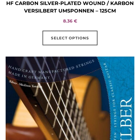
HF CARBON SILVER-PLATED WOUND / KARBON
VERSILBERT UMSPONNEN – 125CM
8.36
€
This
SELECT OPTIONS
product
has
multiple
variants.
The
options
may
be
chosen
on
the
product