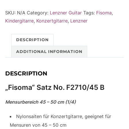
–
t
Mensur
e
SKU:
N/A
Category:
Lenzner Guitar
Tags:
Fisoma
,
45-
r
Kindergitarre
,
Konzertgitarre
,
Lenzner
50
n
cm
a
DESCRIPTION
quantity
t
i
ADDITIONAL INFORMATION
v
e
DESCRIPTION
:
„Fisoma“ Satz No. F2710/45 B
Mensurbereich 45 – 50 cm (1/4)
Nylonsaiten für Konzertgitarre, geeignet für
Mensuren von 45 – 50 cm