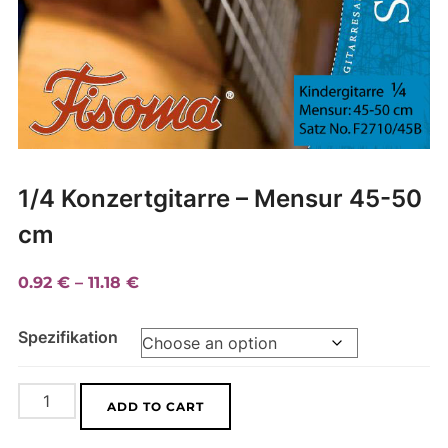
1/4 Konzertgitarre – Mensur 45-50
cm
Price
0.92
€
–
11.18
€
range:
Spezifikation
0.92 €
through
11.18 €
1/4
A
ADD TO CART
Konzertgitarre
l