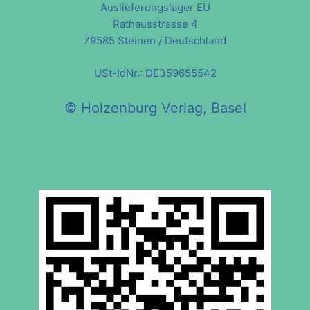
Auslieferungslager EU
Rathausstrasse 4
79585 Steinen / Deutschland
USt-IdNr.: DE359655542
© Holzenburg Verlag, Basel