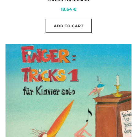
18.64
€
ADD TO CART