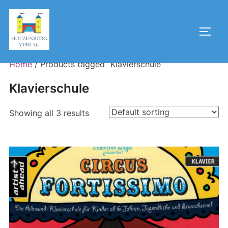
Skip
to
Toggl
content
Home
/ Products tagged “Klavierschule”
Klavierschule
Showing all 3 results