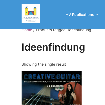
Skip
to
HV Publications
content
Home
/ Products tagged “Ideenfindung”
Ideenfindung
Showing the single result