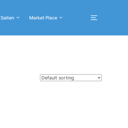
 Saiten
Market Place
Toggle sideb