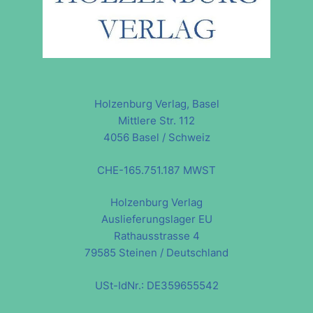
Holzenburg Verlag, Basel
Mittlere Str. 112
4056 Basel / Schweiz
CHE-165.751.187 MWST
Holzenburg Verlag
Auslieferungslager EU
Rathausstrasse 4
79585 Steinen / Deutschland
USt-IdNr.: DE359655542