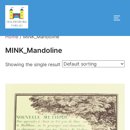
Skip
to
Toggl
content
Home
/ MINK_Mandoline
MINK_Mandoline
Showing the single result