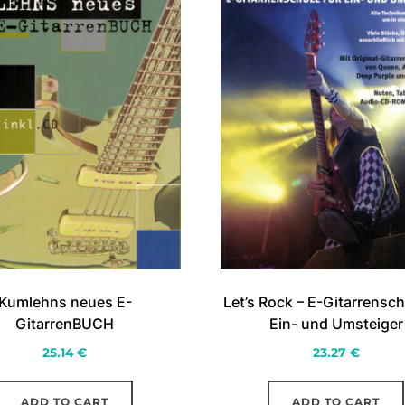
Kumlehns neues E-
Let’s Rock – E-Gitarrensch
GitarrenBUCH
Ein- und Umsteiger
25.14
€
23.27
€
ADD TO CART
ADD TO CART