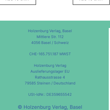
Holzenburg Verlag, Basel
Mittlere Str. 112
4056 Basel / Schweiz
CHE-165.751.187 MWST
Holzenburg Verlag
Auslieferungslager EU
Rathausstrasse 4
79585 Steinen / Deutschland
USt-IdNr.: DE359655542
© Holzenburg Verlag, Basel