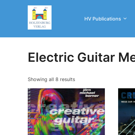
Skip
to
HV Publications
content
Home
/ Electric Guitar Method
Electric Guitar M
Showing all 8 results