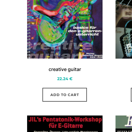
creative guitar
22.24
€
ADD TO CART