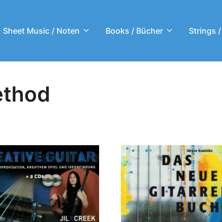
Sheet Music / Noten
Books / Bücher
Strings /
ethod