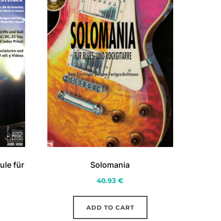
ule für
Solomania
40.93
€
ADD TO CART