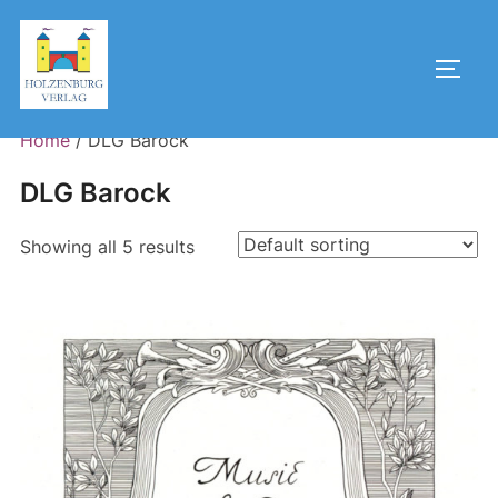
Skip
to
Toggl
content
Home
/ DLG Barock
DLG Barock
Showing all 5 results