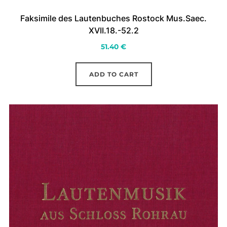
Faksimile des Lautenbuches Rostock Mus.Saec.
XVII.18.-52.2
51.40
€
ADD TO CART